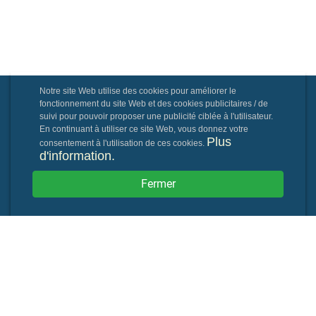
Notre site Web utilise des cookies pour améliorer le
fonctionnement du site Web et des cookies publicitaires / de
suivi pour pouvoir proposer une publicité ciblée à l'utilisateur.
En continuant à utiliser ce site Web, vous donnez votre
Plus
consentement à l'utilisation de ces cookies.
d'information.
Fermer
Powered By: