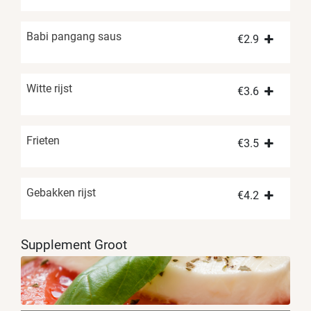
Babi pangang saus
€
2.9
Witte rijst
€
3.6
Frieten
€
3.5
Gebakken rijst
€
4.2
Supplement Groot