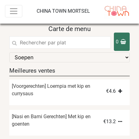
CHINA TOWN MORTSEL
Carte de menu
0
Meilleures ventes
[Voorgerechten] Loempia met kip en
€
4.6
currysaus
[Nasi en Bami Gerechten] Met kip en
€
13.2
goenten