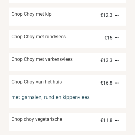
Chop Choy met kip
€
12.3
Chop Choy met rundvlees
€
15
Chop Choy met varkensvlees
€
13.3
Chop Choy van het huis
€
16.8
met garnalen, rund en kippenvlees
Chop choy vegetarische
€
11.8