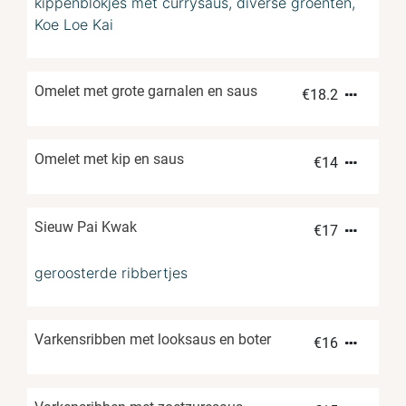
kippenblokjes met currysaus, diverse groenten,
Koe Loe Kai
Omelet met grote garnalen en saus
€
18.2
Omelet met kip en saus
€
14
Sieuw Pai Kwak
€
17
geroosterde ribbertjes
Varkensribben met looksaus en boter
€
16