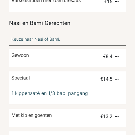
Varkensribben met zoetzuresaus
€
15
Nasi en Bami Gerechten
Keuze naar Nasi of Bami.
Gewoon
€
8.4
Speciaal
€
14.5
1 kippensaté en 1/3 babi pangang
Met kip en goenten
€
13.2