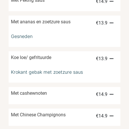
Met Peking saus
€
14.9
Met ananas en zoetzure saus
€
13.9
Gesneden
Koe loe/ gefrituurde
€
13.9
Krokant gebak met zoetzure saus
Met cashewnoten
€
14.9
Met Chinese Champignons
€
14.9