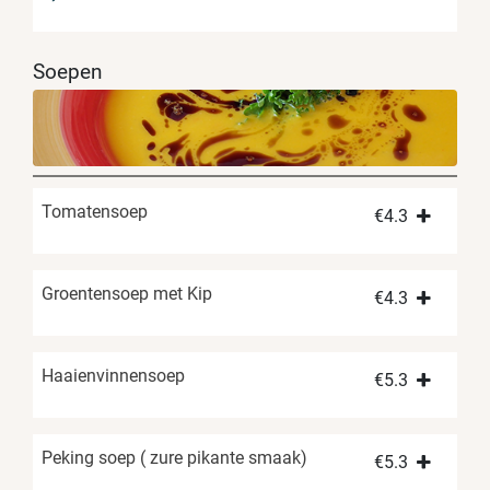
Soepen
Tomatensoep
€
4.3
Groentensoep met Kip
€
4.3
Haaienvinnensoep
€
5.3
Peking soep ( zure pikante smaak)
€
5.3