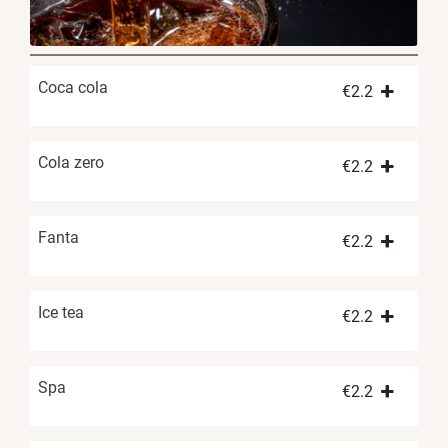
Coca cola
€
2.2
Cola zero
€
2.2
Fanta
€
2.2
Ice tea
€
2.2
Spa
€
2.2