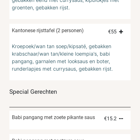
gebakken eend met currysaus, kipblokjes met
groenten, gebakken rijst.
Kantonese rijsttafel (2 personen)
€
55
Kroepoek/wan tan soep/kipsaté, gebakken
krabschaar/wan tan/kleine loempia's, babi
pangang, garnalen met looksaus en boter,
runderlapjes met currysaus, gebakken rijst.
Special Gerechten
Babi pangang met zoete pikante saus
€
15.2