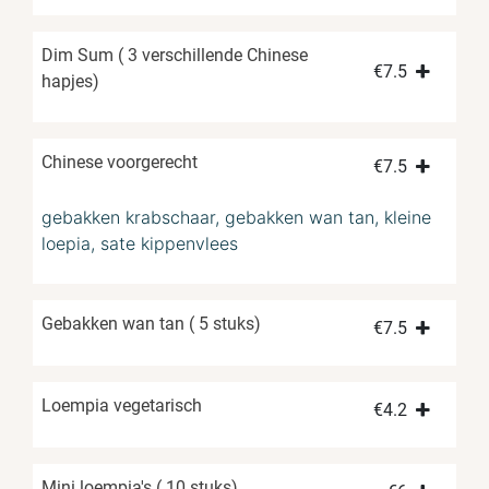
Dim Sum ( 3 verschillende Chinese
€
7.5
hapjes)
Chinese voorgerecht
€
7.5
gebakken krabschaar, gebakken wan tan, kleine
loepia, sate kippenvlees
Gebakken wan tan ( 5 stuks)
€
7.5
Loempia vegetarisch
€
4.2
Mini loempia's ( 10 stuks)