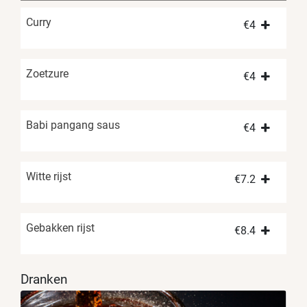
Curry
€
4
Zoetzure
€
4
Babi pangang saus
€
4
Witte rijst
€
7.2
Gebakken rijst
€
8.4
Dranken