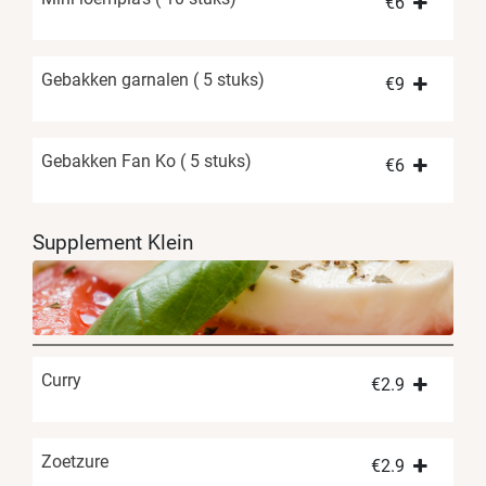
€
6
Gebakken garnalen ( 5 stuks)
€
9
Gebakken Fan Ko ( 5 stuks)
€
6
Supplement Klein
Curry
€
2.9
Zoetzure
€
2.9