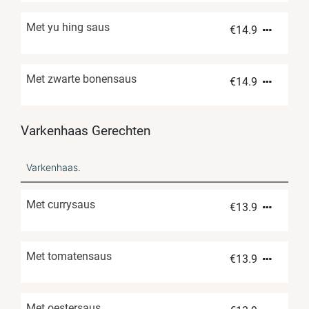
Met yu hing saus
€
14.9
Met zwarte bonensaus
€
14.9
Varkenhaas Gerechten
Varkenhaas.
Met currysaus
€
13.9
Met tomatensaus
€
13.9
Met oestersaus