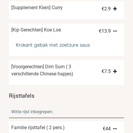
[Supplement Klein] Curry
€
2.9
[Kip Gerechten] Koe Loe
€
13.9
Krokant gebak met zoetzure saus
[Voorgerechten] Dim Sum ( 3
€
7.5
verschillende Chinese hapjes)
Rijsttafels
Witte rijst inbegrepen.
Familie rijsttafel ( 2 pers.)
€
44