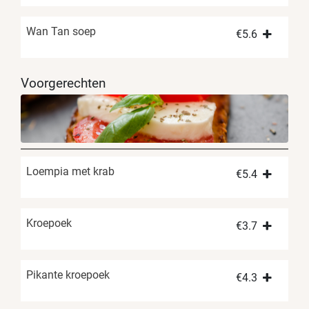
Wan Tan soep
€
5.6
Voorgerechten
Loempia met krab
€
5.4
Kroepoek
€
3.7
Pikante kroepoek
€
4.3